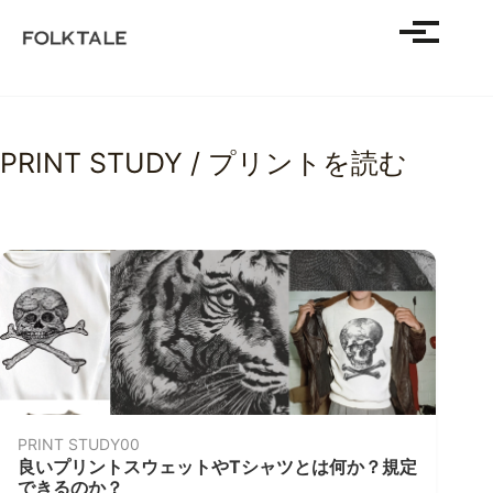
SHOP
Toggle m
ABOUT
JOURNAL
HALFTONE
Skip
Skip
Skip
PRINT STUDY / プリントを読む
to
to
to
primary
content
footer
－ PRINT STUDY / プリントを読む
navigation
PRINT STUDY
良いプリントスウェットやTシャツと
は何か？
PRINT STUDY
肖像画プリントの元祖、本物のベート
ーベンスウェットのはなし
PRINT STUDY00
良いプリントスウェットやTシャツとは何か？規定
できるのか？