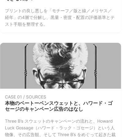
－ BODY STUDY / スウェットを読む
プリントの良し悪しを「モチーフ／版と線／メリヤス／
経年」の4層で分解し、黒量・密度・配置の評価基準とテ
BODY STUDY
スト手順を整理する。
本当に良い無地スウェットとは何か？
BODY STUDY
ヴィンテージスウェット解析
－ MERIYASU STUDY / 生産と構造
CASE 01 / SOURCES
MERIYASU STUDY
本物のベートーベンスウェットと、ハワード・ゴ
解説メリヤス 01. 総論
セージのキャンペーン広告のはなし
Three B’s スウェットのキャンペーンの流れと、Howard
MERIYASU STUDY
Luck Gossage（ハワード・ラック・ゴセージ）という人
当時の吊り編み機とトンプキン編み機
物像、その広告観、そして Three B’s をめぐって起きた裁