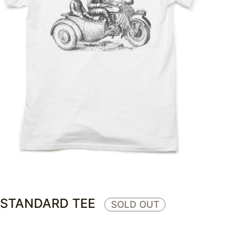
－ BODY STUDY / スウェットを読む
BODY STUDY
本当に良い無地スウェットとは何か？
BODY STUDY
ヴィンテージスウェット解析
－ MERIYASU STUDY / 生産と構造
MERIYASU STUDY
解説メリヤス 01. 総論
STANDARD TEE
SOLD OUT
MERIYASU STUDY
当時の吊り編み機とトンプキン編み機