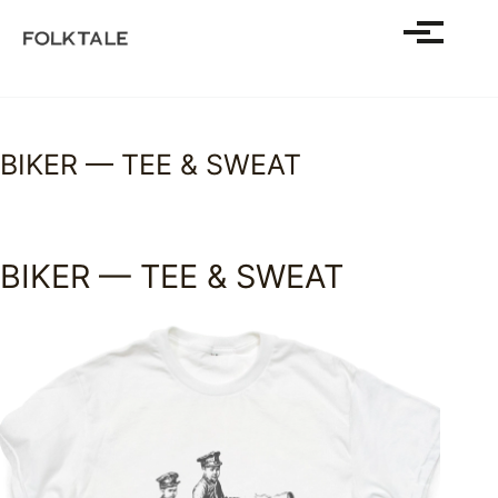
SHOP
Toggle m
ABOUT
JOURNAL
HALFTONE
Skip
Skip
Skip
BIKER — TEE & SWEAT
to
to
to
primary
content
footer
－ PRINT STUDY / プリントを読む
navigation
PRINT STUDY
BIKER — TEE & SWEAT
良いプリントスウェットやTシャツと
は何か？
PRINT STUDY
肖像画プリントの元祖、本物のベート
ーベンスウェットのはなし