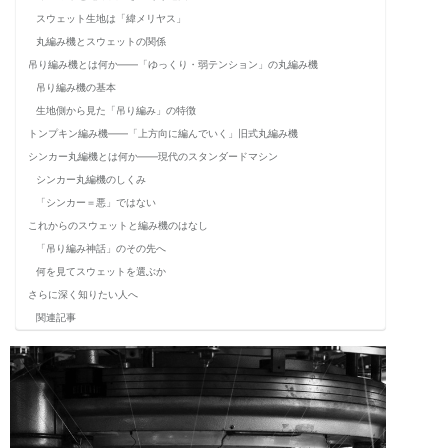
－ BODY STUDY / スウェットを読む
スウェット生地は「緯メリヤス」
解説メリヤス⑥ 製品論
丸編み機とスウェットの関係
解説メリヤス⑦ 断裁論
BODY STUDY
吊り編み機とは何か――「ゆっくり・弱テンション」の丸編み機
解説メリヤス⑧ ミシン
本当に良い無地スウェットとは何か？
吊り編み機の基本
生地側から見た「吊り編み」の特徴
トンプキン編み機――「上方向に編んでいく」旧式丸編み機
BODY STUDY
シンカー丸編機とは何か――現代のスタンダードマシン
ヴィンテージスウェット解析
シンカー丸編機のしくみ
「シンカー＝悪」ではない
これからのスウェットと編み機のはなし
「吊り編み神話」のその先へ
－ MERIYASU STUDY / 生産と構造
何を見てスウェットを選ぶか
さらに深く知りたい人へ
関連記事
MERIYASU STUDY
解説メリヤス 01. 総論
MERIYASU STUDY
当時の吊り編み機とトンプキン編み機