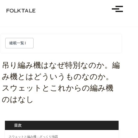
SHOP
Toggle m
ABOUT
JOURNAL
HALFTONE
Skip
Skip
Skip
連載一覧
to
to
to
MERIYASU STUDY
primary
content
footer
－ PRINT STUDY / プリントを読む
生産と構造
navigation
吊り編み機はなぜ特別なのか。編
PRINT STUDY
み機とはどういうものなのか。
スウェット生地について
良いプリントスウェットやTシャツと
スウェットとこれからの編み機
は何か？
吊り編み機とは
のはなし
解説メリヤス① 総論
PRINT STUDY
解説メリヤス② 緯メリヤス
肖像画プリントの元祖、本物のベート
ーベンスウェットのはなし
解説メリヤス③ 経メリヤス
目次
解説メリヤス④ 靴下と軍足
解説メリヤス⑤ 成形製品
スウェットと編み機：ざっくり地図